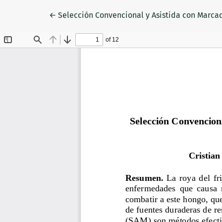
Volver a los detalles del artículo
←
Selección Convencional y Asistida con Marcad