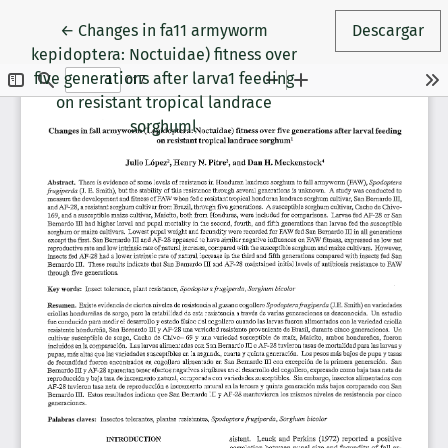
Volver a los detalles del artículo
←
Changes in fa11 armyworm
Descargar
kepidoptera: Noctuidae) fitness over
five generations after larva1 feeding
on resistant tropical landrace
sorghuml