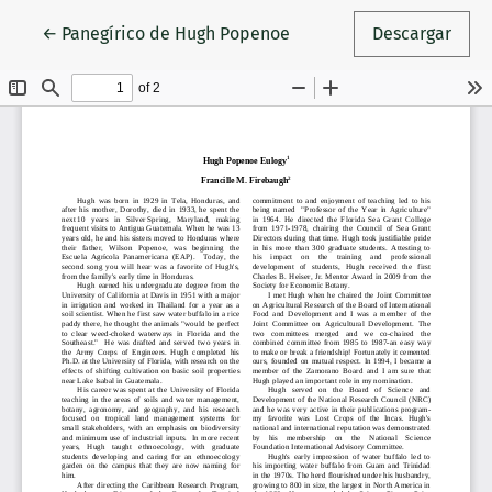
Volver a los detalles del artículo
←
Panegírico de Hugh Popenoe
Descargar