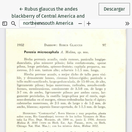
Volver a los detalles del artículo
←
Rubus glaucus the andes
Descargar
blackberry of Central America and
northern south America