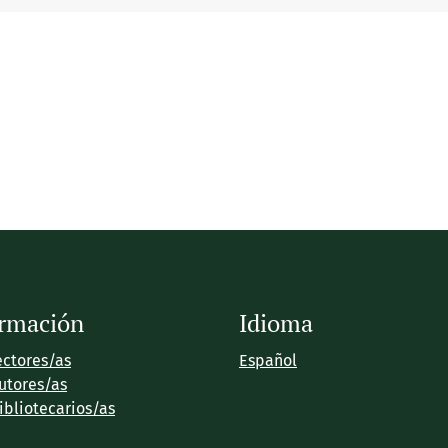
ormación
Idioma
ectores/as
Español
utores/as
ibliotecarios/as