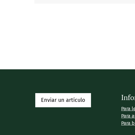
Inf
Enviar un artículo
Para l
Para a
Para b