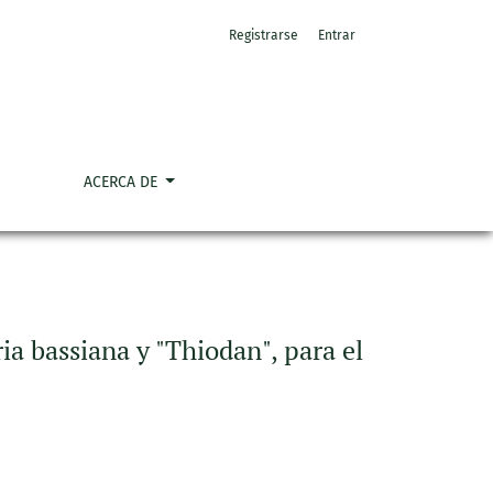
Registrarse
Entrar
control de la broca del café
ACERCA DE
ia bassiana y "Thiodan", para el