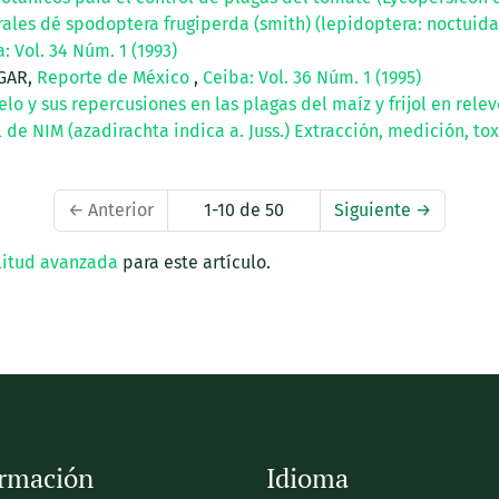
urales dé spodoptera frugiperda (smith) (lepidoptera: noctuid
: Vol. 34 Núm. 1 (1993)
AGAR,
Reporte de México
,
Ceiba: Vol. 36 Núm. 1 (1995)
lo y sus repercusiones en las plagas del maíz y frijol en rele
l de NIM (azadirachta indica a. Juss.) Extracción, medición, to
←
Anterior
1-10 de 50
Siguiente
→
litud avanzada
para este artículo.
ormación
Idioma