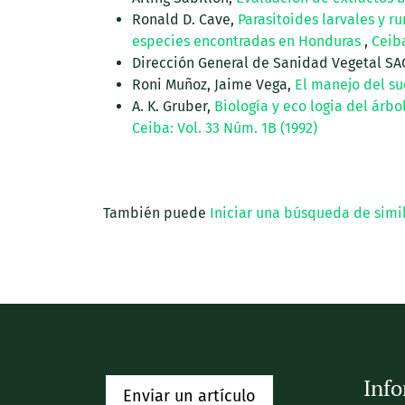
Ronald D. Cave,
Parasitoides larvales y r
especies encontradas en Honduras
,
Ceiba
Dirección General de Sanidad Vegetal S
Roni Muñoz, Jaime Vega,
El manejo del sue
A. K. Gruber,
Biología y eco logia del árbo
Ceiba: Vol. 33 Núm. 1B (1992)
También puede
Iniciar una búsqueda de simi
Inf
Enviar un artículo