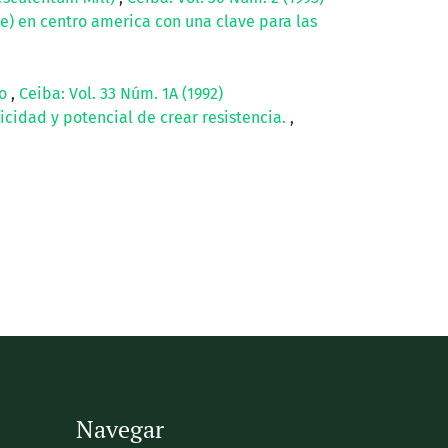
ae) en centro america con una clave para las
vo
,
Ceiba: Vol. 33 Núm. 1A (1992)
xicidad y potencial de crear resistencia.
,
Navegar