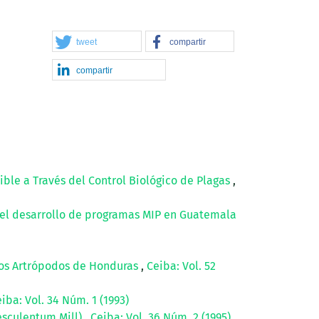
tweet
compartir
compartir
ible a Través del Control Biológico de Plagas
,
n el desarrollo de programas MIP en Guatemala
los Artrópodos de Honduras
,
Ceiba: Vol. 52
iba: Vol. 34 Núm. 1 (1993)
esculentum Mill)
,
Ceiba: Vol. 36 Núm. 2 (1995)