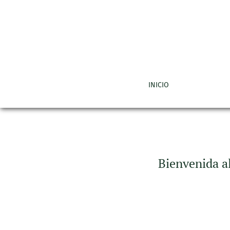
Bienvenida al I Seminario Centroamericano so
INICIO
Bienvenida al