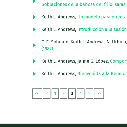
poblaciones de la babosa del frijol sarasi
Keith L. Andrews,
Un modelo para orientar
Keith L. Andrews,
Introducción a la sesió
C. E. Sobrado, Keith L. Andrews, N. Urbina
(1987)
Keith L. Andrews, Jaime G. López,
Comport
Keith L. Andrews,
Bienvenida a la Reunión
<<
<
1
2
3
4
>
>>