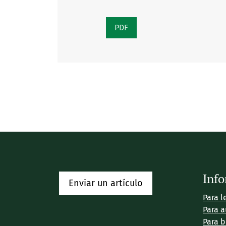
PDF
Inf
Enviar un artículo
Para l
Para a
Para b