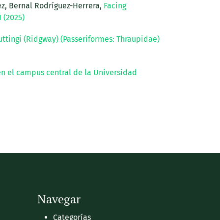
ez, Bernal Rodríguez-Herrera,
Facing
1 (2025)
ttingi (Ridgway) (Passeriformes: Thraupidae)
n el campus central de la Universidad
Navegar
Categorías