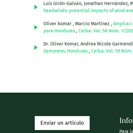
Luis Girón-Galván, Jonathan Hernández, Me
headwinds: potential impacts of wind en
Oliver Komar , Marcio Martínez ,
Ampliació
para Honduras
,
Ceiba: Vol. 58 Núm. 1 (202
Dr. Oliver Komar, Andrea Nicole Garmend
Zamorano, Honduras
,
Ceiba: Vol. 59 Núm.
Inf
Enviar un artículo
Para l