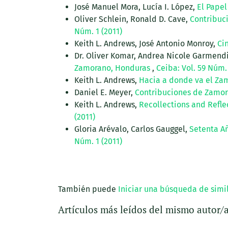
José Manuel Mora, Lucía I. López,
El Pape
Oliver Schlein, Ronald D. Cave,
Contribuc
Núm. 1 (2011)
Keith L. Andrews, José Antonio Monroy,
Ci
Dr. Oliver Komar, Andrea Nicole Garmend
Zamorano, Honduras
,
Ceiba: Vol. 59 Núm.
Keith L. Andrews,
Hacia a donde va el Z
Daniel E. Meyer,
Contribuciones de Zamor
Keith L. Andrews,
Recollections and Refl
(2011)
Gloria Arévalo, Carlos Gauggel,
Setenta Añ
Núm. 1 (2011)
También puede
Iniciar una búsqueda de simi
Artículos más leídos del mismo autor/