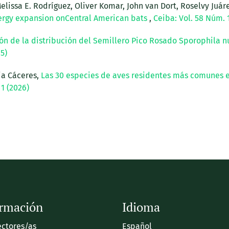
lissa E. Rodríguez, Oliver Komar, John van Dort, Roselvy Juár
ergy expansion onCentral American bats
,
Ceiba: Vol. 58 Núm. 
n de la distribución del Semillero Pico Rosado Sporophila nu
5)
ia Cáceres,
Las 30 especies de aves residentes más comunes e
 1 (2026)
ormación
Idioma
ectores/as
Español