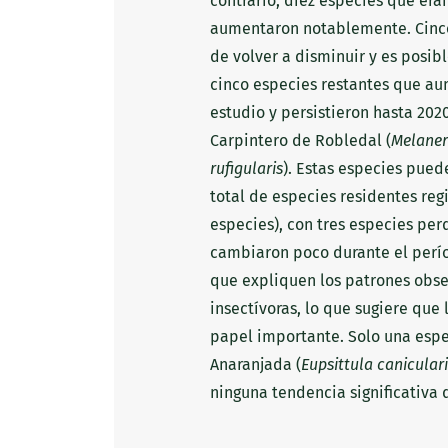
contrario, diez especies que era
aumentaron notablemente. Cinco
de volver a disminuir y es posi
cinco especies restantes que au
estudio y persistieron hasta 2020
Carpintero de Robledal (
Melaner
rufigularis
). Estas especies pue
total de especies residentes reg
especies), con tres especies per
cambiaron poco durante el perío
que expliquen los patrones obse
insectívoras, lo que sugiere que
papel importante. Solo una espe
Anaranjada (
Eupsittula caniculari
ninguna tendencia significativa 