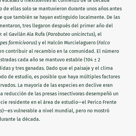
n escasas o inexistentes al comienzo de la década
 de ellas solo se mantuvieron durante unos años antes
ble que también se hayan extinguido localmente. De las
mentaron, tres llegaron después del primer año del
: el Gavilán Ala Rufa (
Parabuteo unicinctus
), el
pes formicivorus
) y el Halcón Murcielaguero (
Falco
den contribuir al recambio en la comunidad. El número
istradas cada año se mantuvo estable (104 ± 2
didas y tres ganadas. Dado que el paisaje y el clima
do de estudio, es posible que haya múltiples factores
rvados. La mayoría de las especies en declive eran
 la reducción de las presas insectívoras desempeñó un
cie residente en el área de estudio—el Perico Frente
s
)—es vulnerable a nivel mundial, pero no mostró
durante la década.