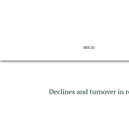
Declines and turnover in resident birds durin
INICIO
Declines and turnover in r