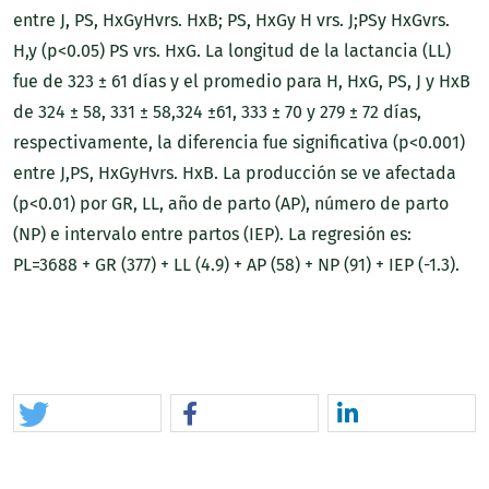
entre J, PS, HxGyHvrs. HxB; PS, HxGy H vrs. J;PSy HxGvrs.
H,y (p<0.05) PS vrs. HxG. La longitud de la lactancia (LL)
fue de 323 ± 61 días y el promedio para H, HxG, PS, J y HxB
de 324 ± 58, 331 ± 58,324 ±61, 333 ± 70 y 279 ± 72 días,
respectivamente, la diferencia fue significativa (p<0.001)
entre J,PS, HxGyHvrs. HxB. La producción se ve afectada
(p<0.01) por GR, LL, año de parto (AP), número de parto
(NP) e intervalo entre partos (IEP). La regresión es:
PL=3688 + GR (377) + LL (4.9) + AP (58) + NP (91) + IEP (-1.3).