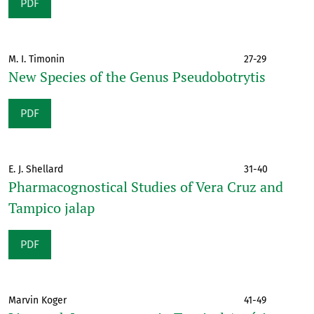
PDF
M. I. Timonin
27-29
New Species of the Genus Pseudobotrytis
PDF
E. J. Shellard
31-40
Pharmacognostical Studies of Vera Cruz and
Tampico jalap
PDF
Marvin Koger
41-49