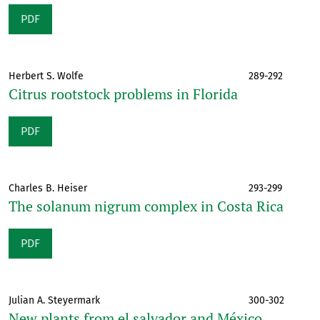
PDF
Herbert S. Wolfe
289-292
Citrus rootstock problems in Florida
PDF
Charles B. Heiser
293-299
The solanum nigrum complex in Costa Rica
PDF
Julian A. Steyermark
300-302
New plants from el salvador and México