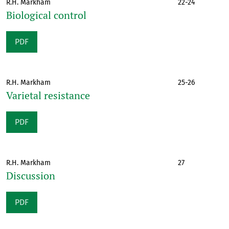
R.H. Markham
22-24
Biological control
PDF
R.H. Markham
25-26
Varietal resistance
PDF
R.H. Markham
27
Discussion
PDF