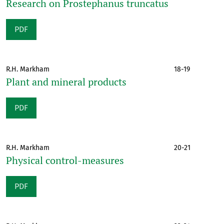
Research on Prostephanus truncatus
PDF
R.H. Markham
18-19
Plant and mineral products
PDF
R.H. Markham
20-21
Physical control-measures
PDF