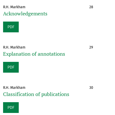
R.H. Markham
28
Acknowledgements
PDF
R.H. Markham
29
Explanation of annotations
PDF
R.H. Markham
30
Classifícation of publicatíons
PDF