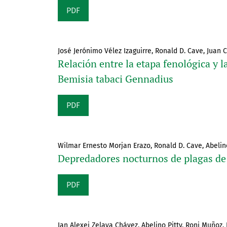
PDF
José Jerónimo Vélez Izaguirre, Ronald D. Cave, Juan 
Relación entre la etapa fenológica y la
Bemisia tabaci Gennadius
PDF
Wilmar Ernesto Morjan Erazo, Ronald D. Cave, Abelino
Depredadores nocturnos de plagas de 
PDF
Ian Alexei Zelaya Chávez, Abelino Pitty, Roni Muñoz, L