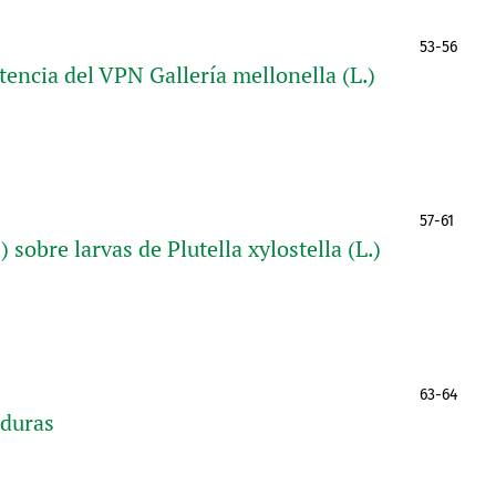
53-56
stencia del VPN Gallería mellonella (L.)
57-61
 sobre larvas de Plutella xylostella (L.)
63-64
duras