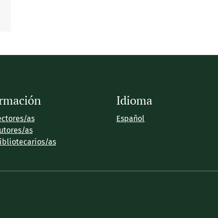
ormación
Idioma
ectores/as
Español
utores/as
ibliotecarios/as