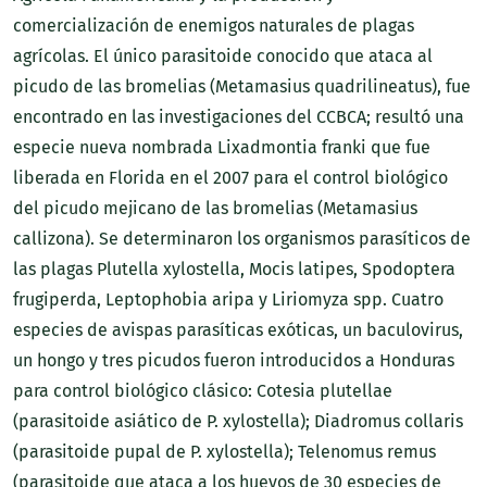
comercialización de enemigos naturales de plagas
agrícolas. El único parasitoide conocido que ataca al
picudo de las bromelias (Metamasius quadrilineatus), fue
encontrado en las investigaciones del CCBCA; resultó una
especie nueva nombrada Lixadmontia franki que fue
liberada en Florida en el 2007 para el control biológico
del picudo mejicano de las bromelias (Metamasius
callizona). Se determinaron los organismos parasíticos de
las plagas Plutella xylostella, Mocis latipes, Spodoptera
frugiperda, Leptophobia aripa y Liriomyza spp. Cuatro
especies de avispas parasíticas exóticas, un baculovirus,
un hongo y tres picudos fueron introducidos a Honduras
para control biológico clásico: Cotesia plutellae
(parasitoide asiático de P. xylostella); Diadromus collaris
(parasitoide pupal de P. xylostella); Telenomus remus
(parasitoide que ataca a los huevos de 30 especies de