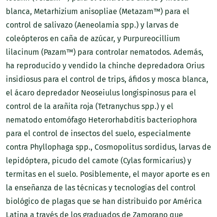
blanca, Metarhizium anisopliae (Metazam™) para el
control de salivazo (Aeneolamia spp.) y larvas de
coleópteros en caña de azúcar, y Purpureocillium
lilacinum (Pazam™) para controlar nematodos. Además,
ha reproducido y vendido la chinche depredadora Orius
insidiosus para el control de trips, áfidos y mosca blanca,
el ácaro depredador Neoseiulus longispinosus para el
control de la arañita roja (Tetranychus spp.) y el
nematodo entomófago Heterorhabditis bacteriophora
para el control de insectos del suelo, especialmente
contra Phyllophaga spp., Cosmopolitus sordidus, larvas de
lepidóptera, picudo del camote (Cylas formicarius) y
termitas en el suelo. Posiblemente, el mayor aporte es en
la enseñanza de las técnicas y tecnologías del control
biológico de plagas que se han distribuido por América
Latina a través de los graduados de Zamorano que